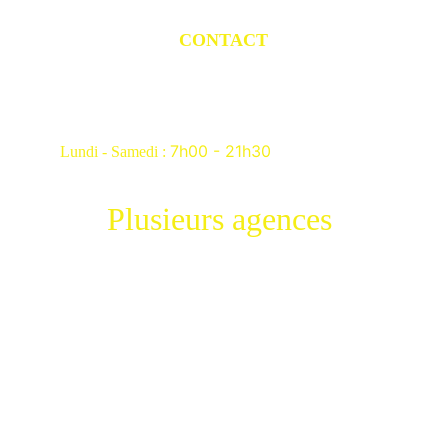
CONTACT
01 84 20 03 87 
royal.toiture@outlook.fr
7h00 - 21h30
Lundi - Samedi : 
Plusieurs agences 
-Paris 75
-Seine et marne 77
-Haut de Seine 92
-Seine st Denis 93
-Val de marne 94
-Lens 62