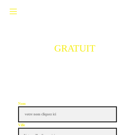
DEVIS 
GRATUIT
 ET 
SANS ENGAGEMENT 
Notre équipe vous recontacte dans la 
journée 
Nom
Ville