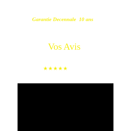
Garantie Decennale  10 ans 
Vos Avis 
témoignages de nos clients            
★★★★★