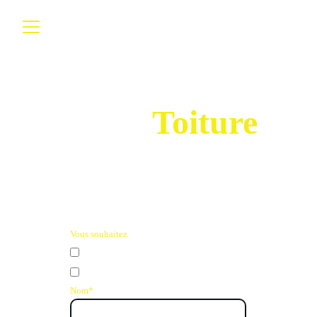
Bienvenue chez 
Royal
Toiture
03100
MONTLUCON 
Vous souhaitez
estimation de prix
Rdv avec un couvreur
Nom*