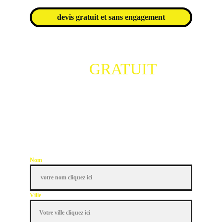
devis gratuit et sans engagement
DEVIS 
GRATUIT
 ET 
SANS ENGAGEMENT 
Notre équipe vous recontacte dans la 
journée 
Nom
Ville