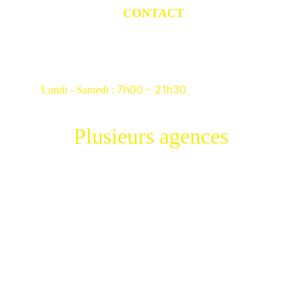
CONTACT
01 84 20 03 87 
royal.toiture@outlook.fr
7h00 - 21h30
Lundi - Samedi : 
Plusieurs agences 
-Paris 75
-Seine et marne 77
-Haut de Seine 92
-Seine st Denis 93
-Val de marne 94
-Lens 62