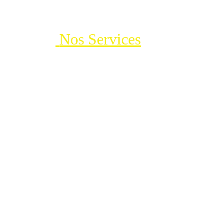
 Nos Services
 de 
toiture
Nous intervenons sur tout types de toitures ( tuiles, 
ardoises, zinc, toit terrasse, balcon  etc..)