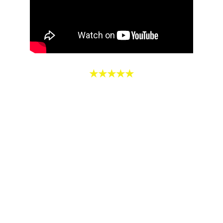
★★★★★
Nous sommes très contents des 
travaux de toitures réalisés par 
l'entreprise Royal Toiture. Super 
prestation. Une équipe efficace, 
malgré les intempéries ( pluie, vent, 
neige). Ponctuels et toujours à 
l'écoute. Nous vous conseillons 
vivement cette entreprise.
Arnaud GRANIER