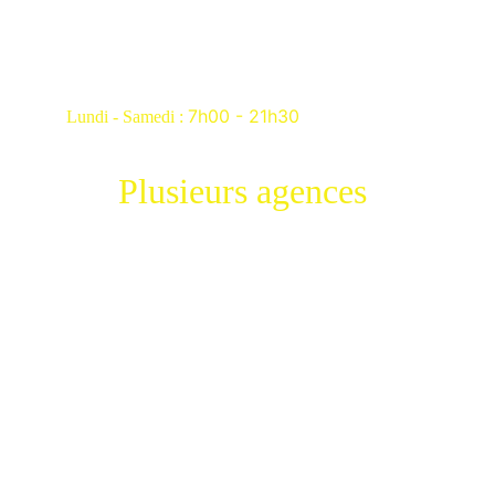
01 84 20 03 87 
royal.toiture@outlook.fr
7h00 - 21h30
Lundi - Samedi : 
Plusieurs agences 
-Paris 75
-Seine et marne 77
-Haut de Seine 92
-Seine st Denis 93
-Val de marne 94
-Lens 62
-Vichy 03