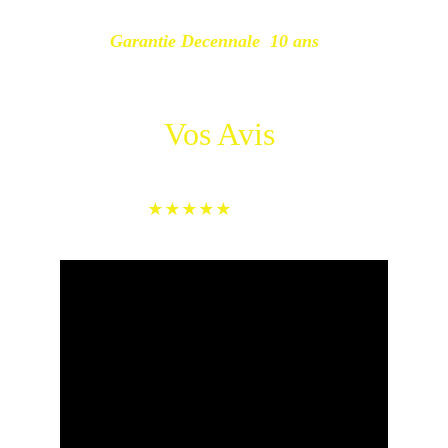
Garantie Decennale  10 ans 
Vos Avis 
témoignages de nos clients            
★★★★★