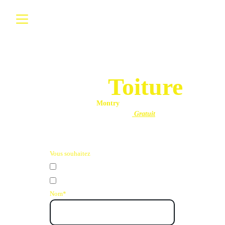
Bienvenue chez 
Royal
Toiture
Montry 
Devis et Déplacement
 Gratuit
Vous souhaitez
estimation de prix
Rdv avec un couvreur
Nom*