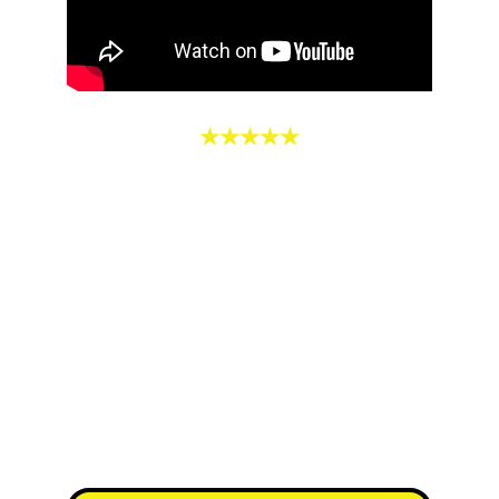
★★★★★
Nous sommes très contents des 
travaux de toitures réalisés par 
l'entreprise Royal Toiture. Super 
prestation. Une équipe efficace, 
malgré les intempéries ( pluie, vent, 
neige). Ponctuels et toujours à 
l'écoute. Nous vous conseillons 
vivement cette entreprise.
Arnaud GRANIER