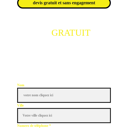
devis gratuit et sans engagement
DEVIS 
GRATUIT
 ET 
SANS ENGAGEMENT 
Notre équipe vous recontacte dans la 
journée 
Nom
Ville
Numero de téléphone *