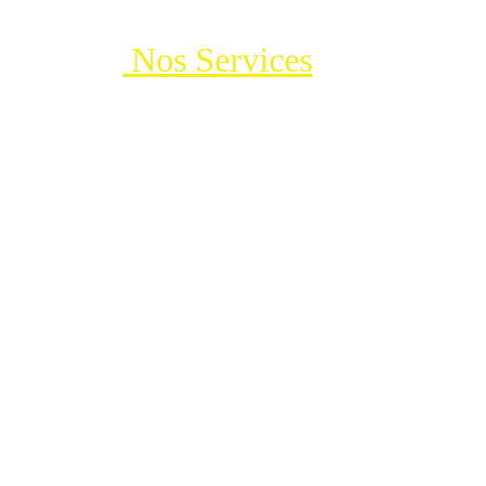
 Nos Services
 de 
toiture
Nous intervenons sur tout types de toitures ( tuiles, 
ardoises, zinc, toit terrasse, balcon  etc..)